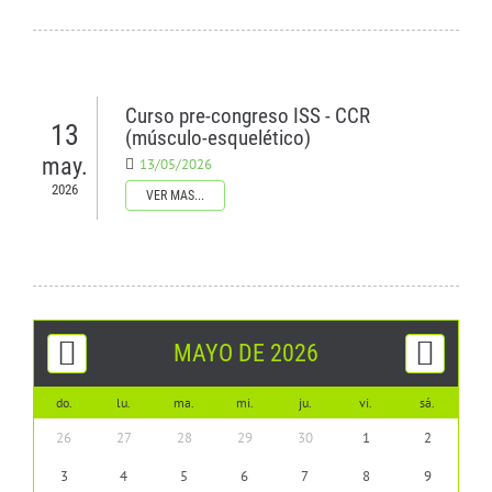
CONTÁCTENOS
Curso pre-congreso ISS - CCR
13
(músculo-esquelético)
may.
13/05/2026
2026
VER MAS...
MAYO DE 2026
do.
lu.
ma.
mi.
ju.
vi.
sá.
26
27
28
29
30
1
2
3
4
5
6
7
8
9