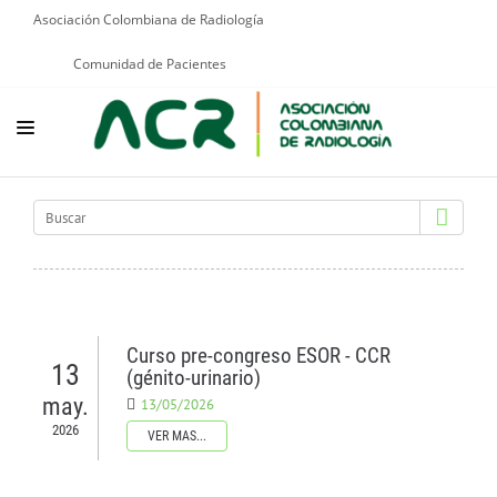
Asociación Colombiana de Radiología
Comunidad de Pacientes
NOSOTROS
EDUCACIÓN
PUBLICACIONES
PROGRAMAS INSTITUCIONALES
Curso pre-congreso ESOR - CCR
13
PROGRAMAS POR PATOLOGÍAS
(génito-urinario)
may.
13/05/2026
JURÍDICO
2026
VER MAS...
GRUPOS CIENTÍFICOS