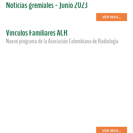
Noticias gremiales - Junio 2023
VER MAS...
Vínculos Familiares ACR
Nuevo programa de la Asociación Colombiana de Radiología
Respondiendo a nuestra visión de una radiología centrada
en la persona y, partiendo de la premisa de ejercer la
especialidad con ética y responsabilidad social, hemos
creado el programa
Vínculos Familiares ACR
. Este espacio de
acompañamiento integral tiene como objetivo conectarnos
con niños, adultos y personas de la tercera edad a través de
actividades relacionadas con sus rutinas, pasatiempos e
ideales.
VER MAS...