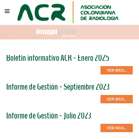
NOSOTROS
EDUCACIÓN
Boletin informativo ACR - Enero 2025
PUBLICACIONES
PROGRAMAS INSTITUCIONALES
VER MAS...
PROGRAMAS POR PATOLOGÍAS
Informe de Gestión - Septiembre 2023
JURÍDICO
VER MAS...
GRUPOS CIENTÍFICOS
Informe de Gestión - Julio 2023
CONTÁCTENOS
VER MAS...