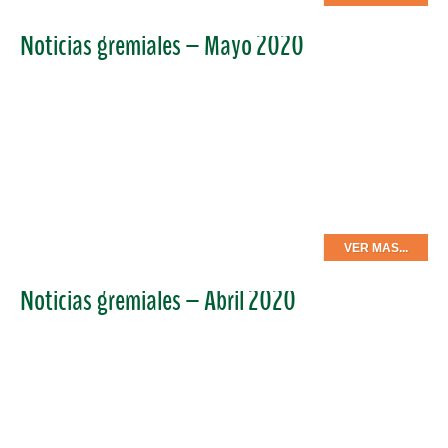
Noticias gremiales – Mayo 2020
En el informe de este mes encontrarás las versiones
actualizadas de las recomendaciones para la realización de
los diferentes procedimientos en imágenes diagnósticas
durante la pandemia, las convocatorias que se encuentran
activas para residentes y radiólogos, información jurídica,
etc.
VER MAS...
Noticias gremiales – Abril 2020
En este informe de gestión podrás revisar documentos con
recomendaciones para la realización de los diferentes
procedimientos en imágenes diagnósticas durante la
pandemia por COVID-19, además de los recursos
relacionados con este tema disponibles en el sitio web, las