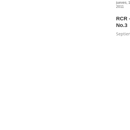
jueves, 
2011
RCR -
No.3
Septie
C