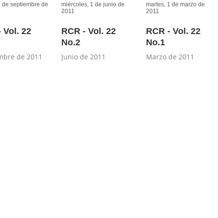
1 de septiembre de
miércoles, 1 de junio de
martes, 1 de marzo de
2011
2011
 Vol. 22
RCR - Vol. 22
RCR - Vol. 22
No.2
No.1
mbre de 2011
Junio de 2011
Marzo de 2011
OPYRIGHT 2026 BY ACR COLOMBIA
:
TÉRMINOS DE USO
:
POLÍTICA DE PRIVACID