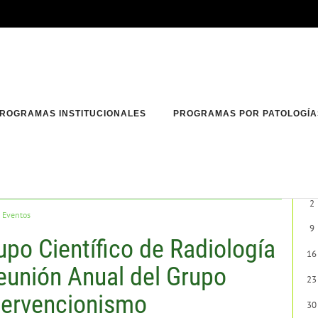
ROGRAMAS INSTITUCIONALES
PROGRAMAS POR PATOLOGÍA
do.
26
2
:
Eventos
9
upo Científico de Radiología
16
Reunión Anual del Grupo
23
tervencionismo
30