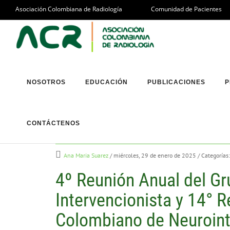
Asociación Colombiana de Radiología
Comunidad de Pacientes
NOSOTROS
EDUCACIÓN
PUBLICACIONES
P
Fecha del evento:
13/02/2025 - 15/02/2025
CONTÁCTENOS
Ana Maria Suarez
/ miércoles, 29 de enero de 2025
/ Categorías
4º Reunión Anual del Gr
Intervencionista y 14° 
Colombiano de Neuroin