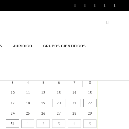
S
JURÍDICO
GRUPOS CIENTÍFICOS
AGOSTO DE 2026
lu.
ma.
mi.
ju.
vi.
sá.
27
28
29
30
31
1
3
4
5
6
7
8
10
11
12
13
14
15
17
18
19
20
21
22
24
25
26
27
28
29
31
1
2
3
4
5