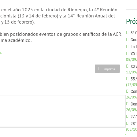
 en el año 2025 en la ciudad de Rionegro, la 4º Reunión
cionista (13 y 14 de febrero) y la 14° Reunión Anual del
Pró
 15 de febrero).
8° 
y bien posicionados eventos de grupos científicos de la ACR,
rama académico.
Cur
La 
.
XXI
05/09
XXV
Imprimir
12/09
55.
(17/09
Con
26/09
Con
26/09
27.
28°
(08/10