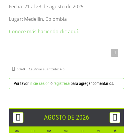
CONTÁCTENOS
Fecha: 21 al 23 de agosto de 2025
Lugar: Medellín, Colombia
Conoce más haciendo clic aquí.
3040
Califique el arítculo:
4.5
Por favor
inicie sesión
o
regístrese
para agregar comentarios.
AGOSTO DE 2026
do.
lu.
ma.
mi.
ju.
vi.
sá.